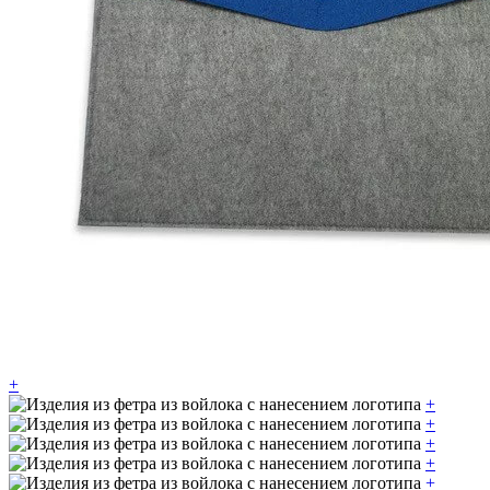
+
+
+
+
+
+